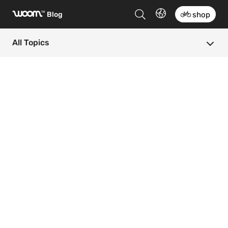
woom
™
Blog
shop
All Topics